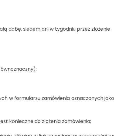
łą dobę, siedem dni w tygodniu przez złożenie
 równoznaczny);
nych w formularzu zamówienia oznaczonych jako
est konieczne do złożenia zamówienia;
enie, klikając w link przesłany w wiadomości e-