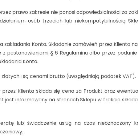
ez prawo zakresie nie ponosi odpowiedzialności za zak
iałaniem osób trzecich lub niekompatybilnością Skle
 zakładania Konta. Składanie zamówień przez Klienta na
nie z postanowieniami § 6 Regulaminu albo przez podan
akładania Konta.
złotych i są cenami brutto (uwzględniają podatek VAT).
przez Klienta składa się cena za Produkt oraz ewentua
ient jest informowany na stronach Sklepu w trakcie skład
atę lub świadczenie usług na czas nieoznaczony k
iczeniowy.