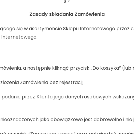
Zasady składania Zamówienia
ącego się w asortymencie Sklepu Internetowego przez ca
 Internetowego.
ienia, a następnie kliknąć przycisk „Do koszyka” (lub
złożenia Zamówienia bez rejestracji;
st podanie przez Klienta jego danych osobowych wskaza
ieoznaczonych jako obowiązkowe jest dobrowolne i nie j
nąć przycisk “Zamawiam i płacę” oraz potwierdzić zamówi