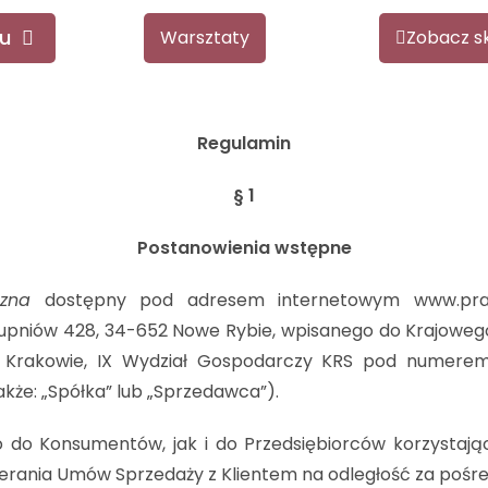
u
Warsztaty
Zobacz s
Regulamin
§ 1
Postanowienia wstępne
czna
dostępny pod adresem internetowym www.pracow
 w Rupniów 428, 34-652 Nowe Rybie, wpisanego do Krajow
 Krakowie, IX Wydział Gospodarczy KRS pod numere
akże: „Spółka” lub „Sprzedawca”).
o do Konsumentów, jak i do Przedsiębiorców korzystając
ierania Umów Sprzedaży z Klientem na odległość za pośr