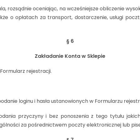
 rozsądnie oceniając, na wcześniejsze obliczenie wysok
także o opłatach za transport, dostarczenie, usługi po
§ 6
Zakładanie Konta w Sklepie
Formularz rejestracji.
danie loginu i hasła ustanowionych w Formularzu rejestra
podania przyczyny i bez ponoszenia z tego tytułu jaki
ólności za pośrednictwem poczty elektronicznej lub pis
§ 7