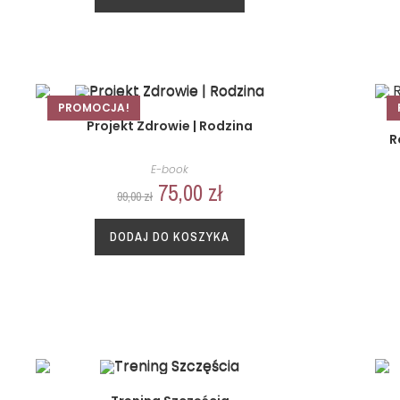
PROMOCJA!
Projekt Zdrowie | Rodzina
R
E-book
75,00
zł
99,00
zł
DODAJ DO KOSZYKA