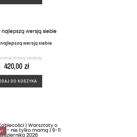
 najlepszą wersją siebie
 online
,
Rozwój osobisty
420,00
zł
ODAJ DO KOSZYKA
A!