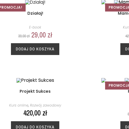
PROMOCJA!
PROMOCJ
Działaj!
Mama
E-book
Kur
29,00
zł
39,00
zł
42
DODAJ DO KOSZYKA
D
PROMOCJ
Projekt Sukces
Kurs online
,
Rozwój zawodowy
420,00
zł
DODAJ DO KOSZYKA
D