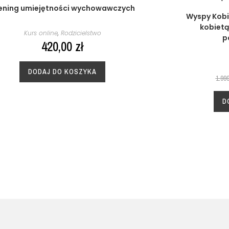
ening umiejętności wychowawczych
Wyspy Kobi
kobietą
Kurs online
,
Rodzicielstwo
p
420,00
zł
DODAJ DO KOSZYKA
1.99
D