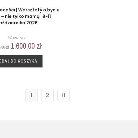
ecości | Warsztaty o byciu
 – nie tylko mamą | 9-11
aździernika 2026
Warsztaty
1.600,00
zł
9,00
zł
ODAJ DO KOSZYKA
1
2