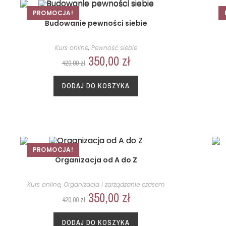
PROMOCJA!
Budowanie pewności siebie
Kurs online
,
Pewność siebie
350,00
zł
420,00
zł
DODAJ DO KOSZYKA
PROMOCJA!
Organizacja od A do Z
Kurs online
,
Organizacja i zarządzanie czasem
350,00
zł
420,00
zł
DODAJ DO KOSZYKA