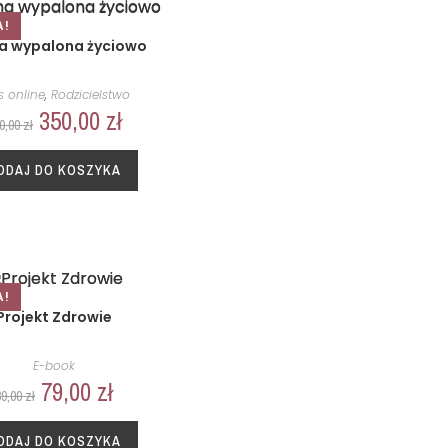
A!
 wypalona życiowo
s online
,
Rodzicielstwo
350,00
zł
0,00
zł
ODAJ DO KOSZYKA
A!
Projekt Zdrowie
E-book
79,00
zł
89,00
zł
ODAJ DO KOSZYKA