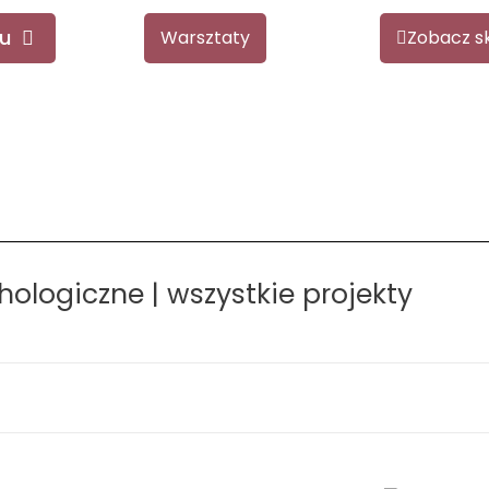
u
Warsztaty
Zobacz s
hologiczne | wszystkie projekty