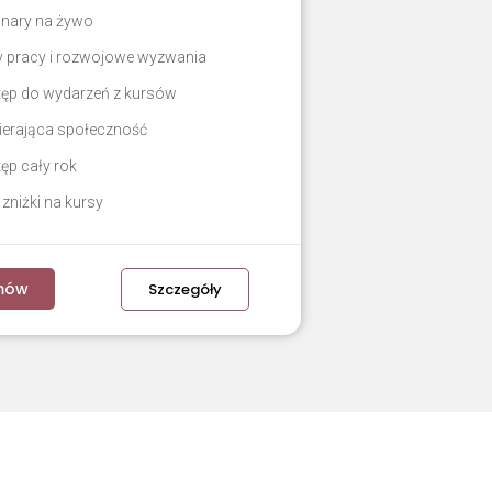
inary na żywo
y pracy i rozwojowe wyzwania
ęp do wydarzeń z kursów
ierająca społeczność
ęp cały rok
zniżki na kursy
mów
Szczegóły