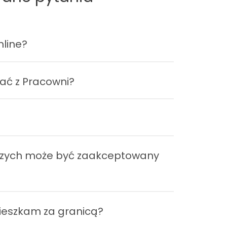
nline?
ać z Pracowni?
czych może być zaakceptowany
?
 mieszkam za granicą?