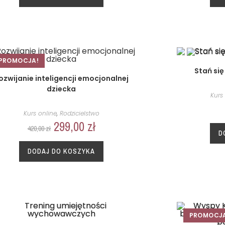
PROMOCJA!
Stań się
ozwijanie inteligencji emocjonalnej
dziecka
Kurs
Kurs online
,
Rodzicielstwo
299,00
zł
420,00
zł
D
DODAJ DO KOSZYKA
PROMOCJ